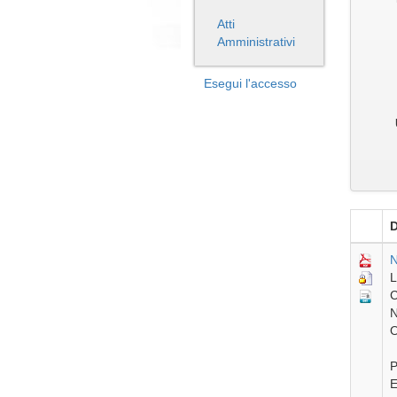
Atti
Amministrativi
Esegui l'accesso
D
N
L
C
N
O
P
E