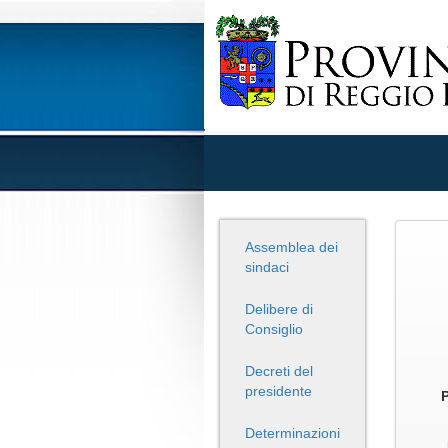
Assemblea dei
sindaci
Delibere di
Consiglio
Decreti del
presidente
Determinazioni