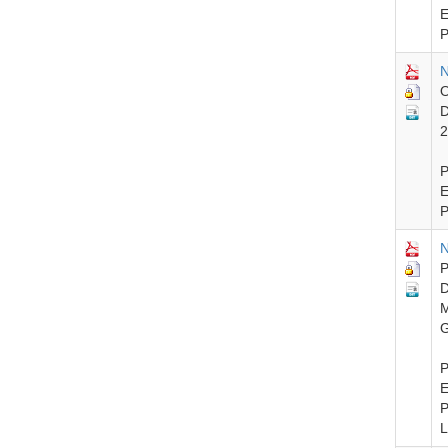
E
P
N
O
D
2
P
E
P
N
P
D
M
G
P
E
P
L