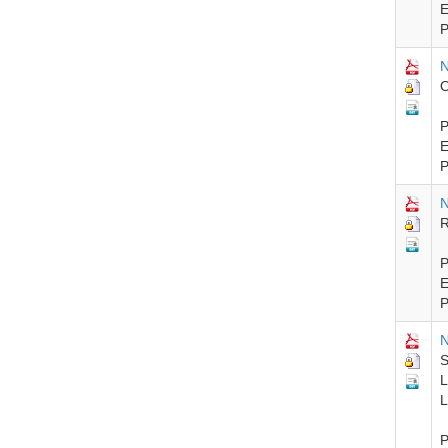
E
P
N
O
P
E
P
N
R
P
E
P
N
S
L
L
P