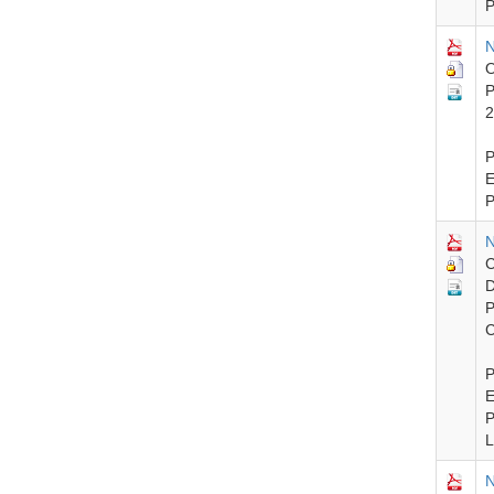
P
N
O
P
2
P
E
P
N
C
D
P
C
P
E
P
L
N