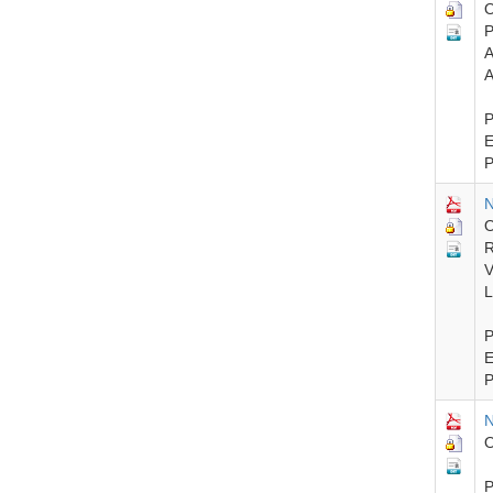
O
P
A
A
P
E
P
N
O
R
V
L
P
E
P
N
O
P