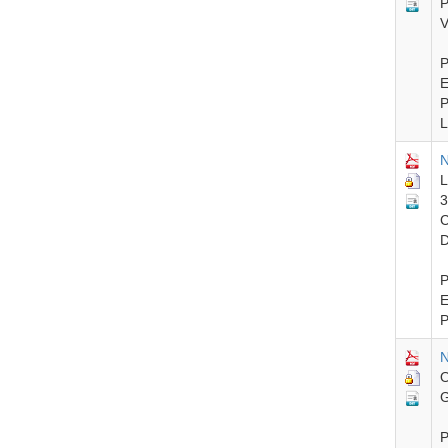
P
V
P
E
P
L
N
L
3
C
D
P
E
P
N
O
G
P