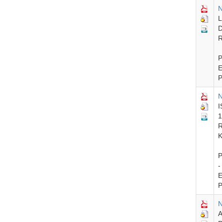
N
L
D
R
P
E
P
N
I
1
R
K
P
-
E
P
N
A