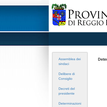
Assemblea dei
Deter
sindaci
Delibere di
Consiglio
Decreti del
presidente
Determinazioni