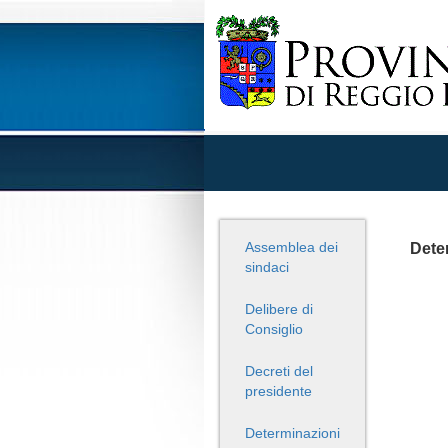
Assemblea dei
Deter
sindaci
Delibere di
Consiglio
Decreti del
presidente
Determinazioni