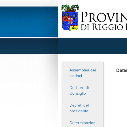
Assemblea dei
Deter
sindaci
Delibere di
Consiglio
Decreti del
presidente
Determinazioni