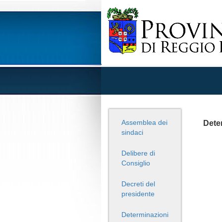
Assemblea dei
Deter
sindaci
Delibere di
Consiglio
Decreti del
presidente
Determinazioni