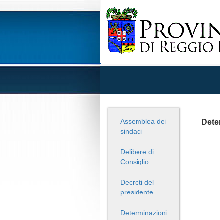
Assemblea dei
Deter
sindaci
Delibere di
Consiglio
Decreti del
presidente
Determinazioni