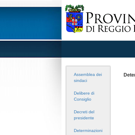
Assemblea dei
Deter
sindaci
Delibere di
Consiglio
Decreti del
presidente
Determinazioni