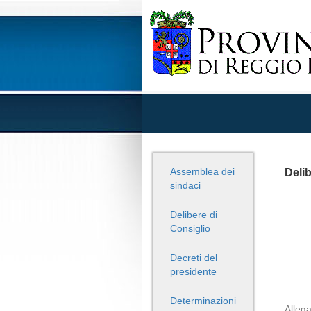
Assemblea dei
Delib
sindaci
Delibere di
Consiglio
Decreti del
presidente
Determinazioni
Allega