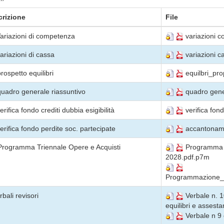
rizione
File
Variazioni di competenza
variazioni 
variazioni di cassa
variazioni c
prospetto equilibri
equilbri_pr
quadro generale riassuntivo
quadro gene
erifica fondo crediti dubbia esigibilità
verifica fon
verifica fondo perdite soc. partecipate
accantoname
Programma Triennale Opere e Acquisti
Programma T
2028.pdf.p7m
Programmazione_
bali revisori
Verbale n. 
equilibri e assest
Verbale n 9