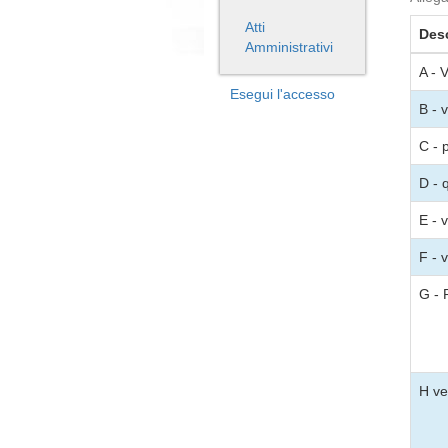
Atti
Desc
Amministrativi
A - 
Esegui l'accesso
B - 
C - 
D - 
E - v
F - 
G - 
H ver