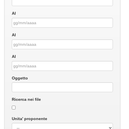
Al
Al
Al
Oggetto
Ricerca nei file
Unita' proponente